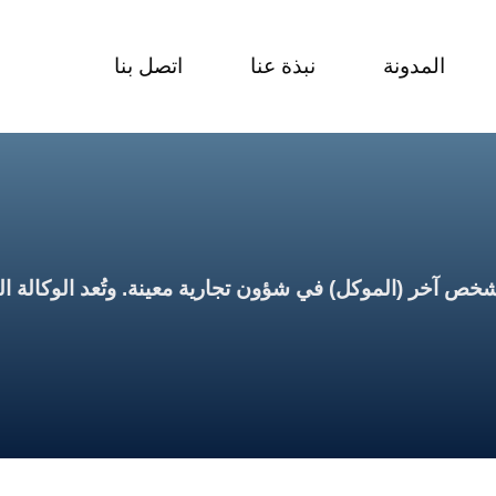
المدونة
نبذة عنا
اتصل بنا
خر (الموكل) في شؤون تجارية معينة. وتُعد الوكالة التجا