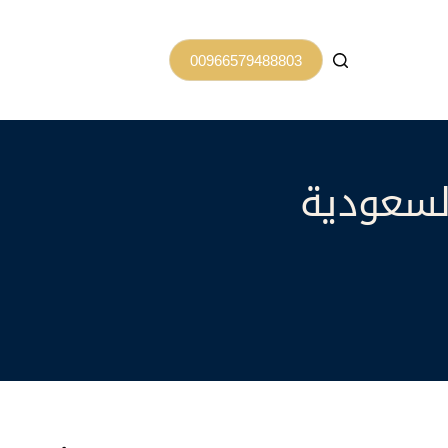
00966579488803
السعودية