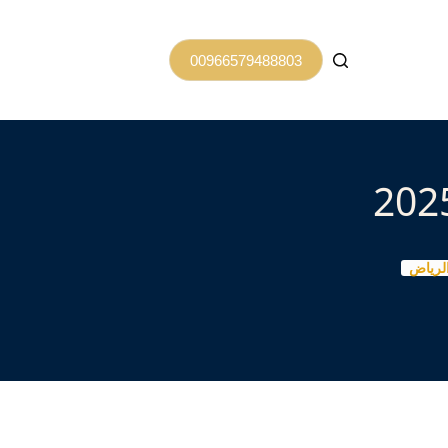
00966579488803
لرياض