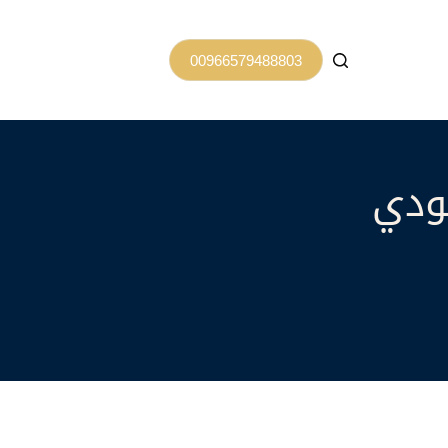
00966579488803
ودي